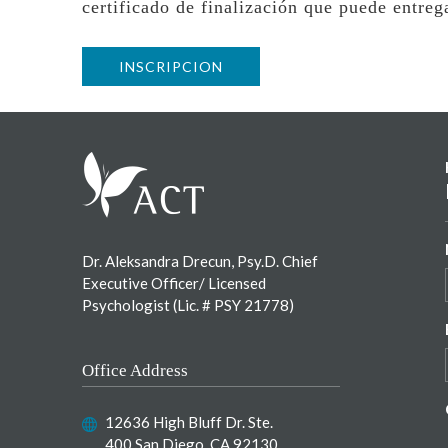
certificado de finalización que puede entrega
INSCRIPCION
Footer
Dr. Aleksandra Drecun, Psy.D. Chief
Executive Officer/ Licensed
Psychologist (Lic. # PSY 21778)
Office Address
12636 High Bluff Dr. Ste.
400 San Diego, CA 92130