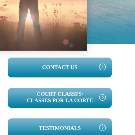
PRIMARY
CONTACT US
SIDEBAR
COURT CLASSES/
CLASSES POR LA CORTE
TESTIMONIALS