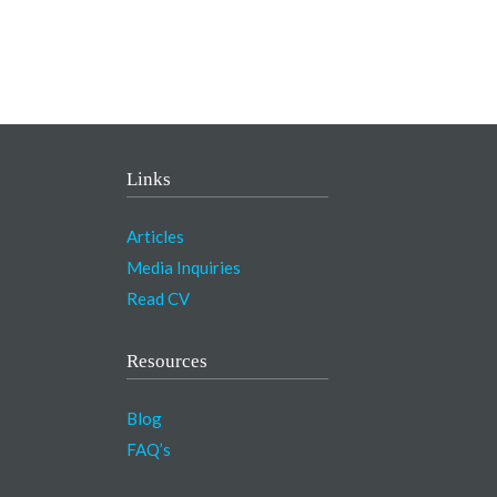
Links
Articles
Media Inquiries
Read CV
Resources
Blog
FAQ’s