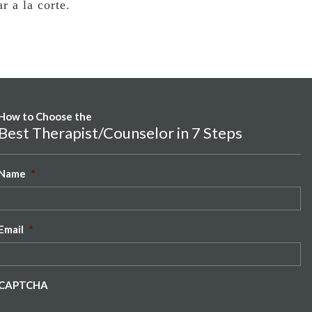
r a la corte.
How to Choose the
Best Therapist/Counselor in 7 Steps
Name
*
Email
*
CAPTCHA